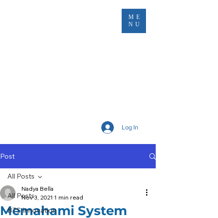
ME
NU
Log In
Post
All Posts
Nadya Bella
All Posts
Nov 3, 2021
1 min read
Memahami System
BTS Innovation