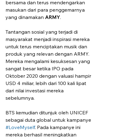
bersama dan terus mendengarkan 
masukan dari para penggemarnya 
yang dinamakan 
ARMY
. 
Tantangan sosial yang terjadi di 
masyarakat menjadi inspirasi mereka 
untuk terus menciptakan musik dan 
produk yang relevan dengan ARMY. 
Mereka mengalami kesuksesan yang 
sangat besar ketika IPO pada 
Oktober 2020 dengan valuasi hampir 
USD 4 miliar, lebih dari 100 kali lipat 
dari nilai investasi mereka 
sebelumnya.
BTS kemudian ditunjuk oleh UNICEF 
sebagai duta global untuk kampanye 
#LoveMyself
. Pada kampanye ini 
mereka berhasil meningkatkan 