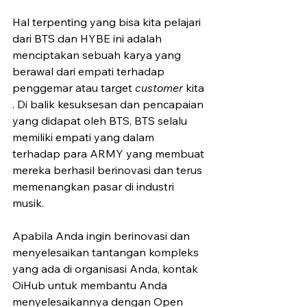
Hal terpenting yang bisa kita pelajari 
dari BTS dan HYBE ini adalah 
menciptakan sebuah karya yang 
berawal dari empati terhadap 
penggemar atau target 
customer
 kita 
. Di balik kesuksesan dan pencapaian 
yang didapat oleh BTS, BTS selalu 
memiliki empati yang dalam 
terhadap para ARMY yang membuat 
mereka berhasil berinovasi dan terus 
memenangkan pasar di industri 
musik.
Apabila Anda ingin berinovasi dan 
menyelesaikan tantangan kompleks 
yang ada di organisasi Anda, kontak 
OiHub untuk membantu Anda 
menyelesaikannya dengan Open 