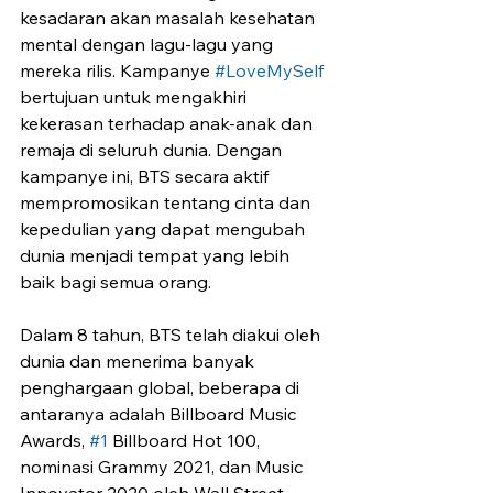
kesadaran akan masalah kesehatan 
mental dengan lagu-lagu yang 
mereka rilis. Kampanye 
#LoveMySelf
bertujuan untuk mengakhiri 
kekerasan terhadap anak-anak dan 
remaja di seluruh dunia. Dengan 
kampanye ini, BTS secara aktif 
mempromosikan tentang cinta dan 
kepedulian yang dapat mengubah 
dunia menjadi tempat yang lebih 
baik bagi semua orang.
Dalam 8 tahun, BTS telah diakui oleh 
dunia dan menerima banyak 
penghargaan global, beberapa di 
antaranya adalah Billboard Music 
Awards, 
#1
 Billboard Hot 100, 
nominasi Grammy 2021, dan Music 
Innovator 2020 oleh Wall Street 