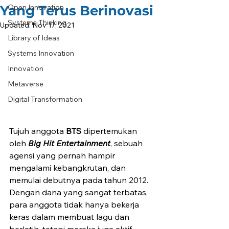
Yang Terus Berinovasi
Open Innovation
Systems Thinking
Updated:
Nov 17, 2021
Library of Ideas
Systems Innovation
Innovation
Metaverse
Digital Transformation
Tujuh anggota 
BTS
 dipertemukan 
oleh 
Big Hit Entertainment
, sebuah 
agensi yang pernah hampir 
mengalami kebangkrutan, dan 
memulai debutnya pada tahun 2012. 
Dengan dana yang sangat terbatas, 
para anggota tidak hanya bekerja 
keras dalam membuat lagu dan 
berlatih, tetapi mereka juga aktif 