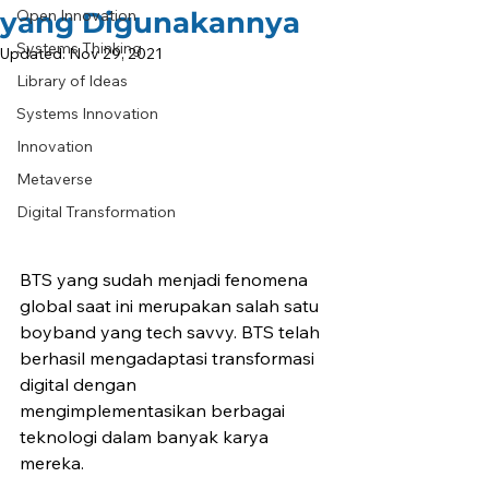
yang Digunakannya
Open Innovation
Systems Thinking
Updated:
Nov 29, 2021
Library of Ideas
Systems Innovation
Innovation
Metaverse
Digital Transformation
BTS yang sudah menjadi fenomena 
global saat ini merupakan salah satu 
boyband yang tech savvy. BTS telah 
berhasil mengadaptasi transformasi 
digital dengan 
mengimplementasikan berbagai 
teknologi dalam banyak karya 
mereka.