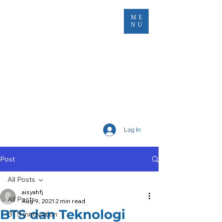
ME
NU
Log In
Post
All Posts
aisyahfj
All Posts
Aug 9, 2021
2 min read
BTS dan Teknologi
BTS Innovation