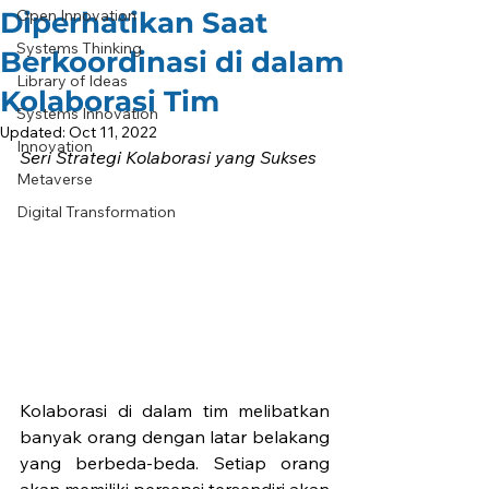
Diperhatikan Saat
Open Innovation
Systems Thinking
Berkoordinasi di dalam
Library of Ideas
Kolaborasi Tim
Systems Innovation
Updated:
Oct 11, 2022
Innovation
Seri Strategi Kolaborasi yang Sukses 
Metaverse
Digital Transformation
Kolaborasi di dalam tim melibatkan 
banyak orang dengan latar belakang 
yang berbeda-beda. Setiap orang 
akan memiliki persepsi tersendiri akan 