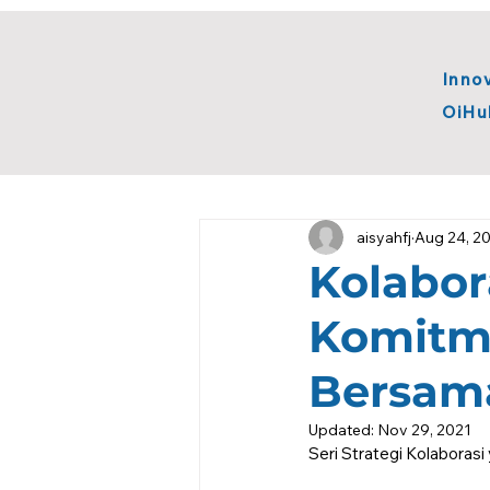
Inno
OiHu
All Posts
BTS Innovation
Open
aisyahfj
Aug 24, 2
Innovation
Metaverse
D
Kolabo
Komitm
Bersam
Updated:
Nov 29, 2021
Seri Strategi Kolaboras