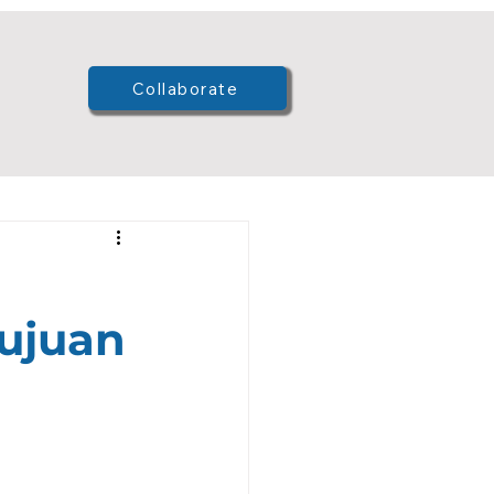
Log In
Collaborate
ms Innovation
ujuan