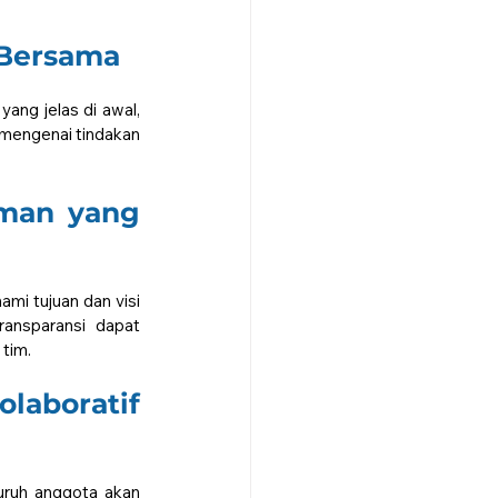
 Bersama
ng jelas di awal, 
mengenai tindakan 
man yang 
i tujuan dan visi 
ansparansi dapat 
tim.
aboratif 
ruh anggota akan 