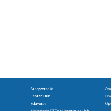
Storyverse.id
Ope
Lestari Hub
Ope
Eduverse
Ope
Makedonia STEAM Innovation Hub