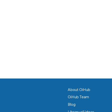
About OiHub
OiHub Team
Blog
Library of Ideas