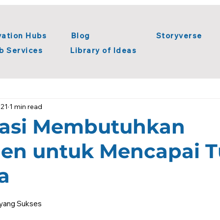
vation Hubs
Blog
Storyverse
b Services
Library of Ideas
 Innovation
Systems Thinking
Library of Ideas
Syste
021
1 min read
igital Transformation
rasi Membutuhkan
en untuk Mencapai T
a
i yang Sukses