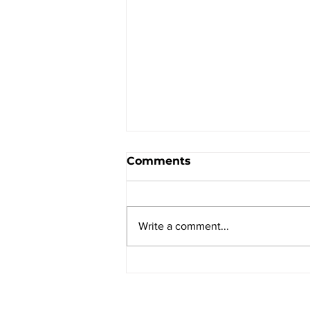
Comments
Write a comment...
Navigating Uncertainty
with Systems Innovation:
A Blueprint for Adaptive