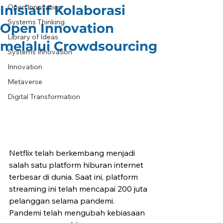
Inisiatif Kolaborasi
Open Innovation
Systems Thinking
Open Innovation
Library of Ideas
melalui Crowdsourcing
Systems Innovation
Innovation
Metaverse
Digital Transformation
Netflix telah berkembang menjadi 
salah satu platform hiburan internet 
terbesar di dunia. Saat ini, platform 
streaming ini telah mencapai 200 juta 
pelanggan selama pandemi. 
Pandemi telah mengubah kebiasaan 